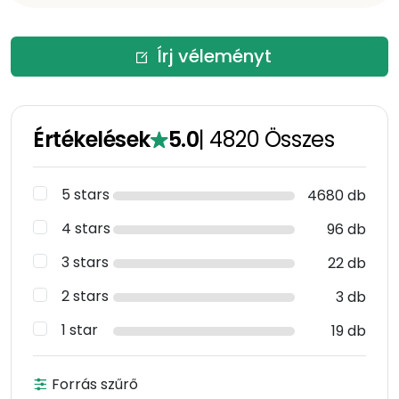
Írj véleményt
Értékelések
5.0
|
4820
Összes
5 stars
4680 db
4 stars
96 db
3 stars
22 db
2 stars
3 db
1 star
19 db
Forrás szűrő