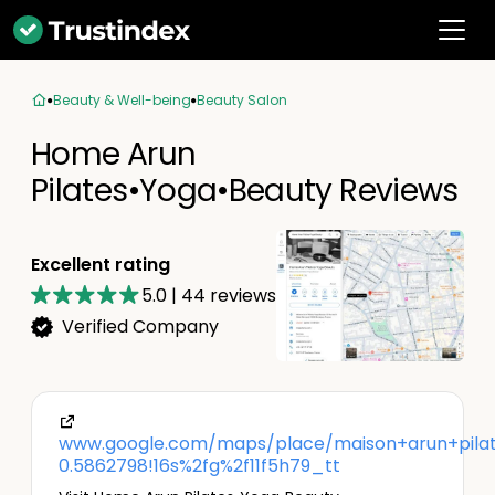
Beauty & Well-being
Beauty Salon
Home Arun
Pilates•Yoga•Beauty Reviews
Excellent rating
5.0
|
44
reviews
Verified Company
www.google.com/maps/place/maison+arun+pila
0.5862798!16s%2fg%2f11f5h79_tt