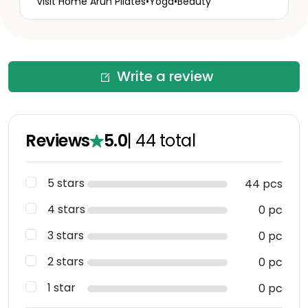
Visit Home Arun Pilates•Yoga•Beauty
Write a review
Reviews
5.0
|
44
total
5 stars
44 pcs
4 stars
0 pc
3 stars
0 pc
2 stars
0 pc
1 star
0 pc