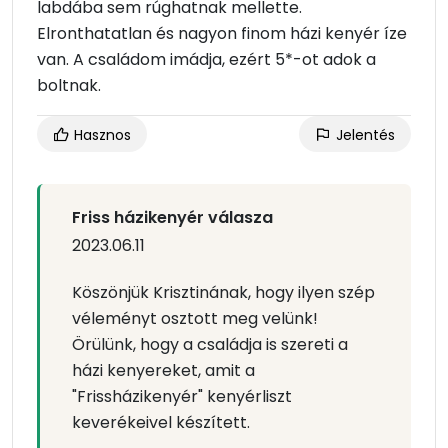
labdába sem rúghatnak mellette.
Elronthatatlan és nagyon finom házi kenyér íze
van. A családom imádja, ezért 5*-ot adok a
boltnak.
Hasznos
Jelentés
Friss házikenyér válasza
2023.06.11
Köszönjük Krisztinának, hogy ilyen szép
véleményt osztott meg velünk!
Örülünk, hogy a családja is szereti a
házi kenyereket, amit a
"Frissházikenyér" kenyérliszt
keverékeivel készített.