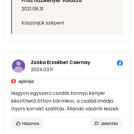
Friss házikenyér válasza
2021.08.31
Köszönjük szépen!
Zsóka Erzsébet Csernay
2024.03.11
ajánlja
Nagyon egyszerű csodás könnyű kenyér
készíthető itthon bármikor, a család imádja.
Gyors korrekt szállítás. Àllandó vásárló leszek.
Hasznos
Jelentés