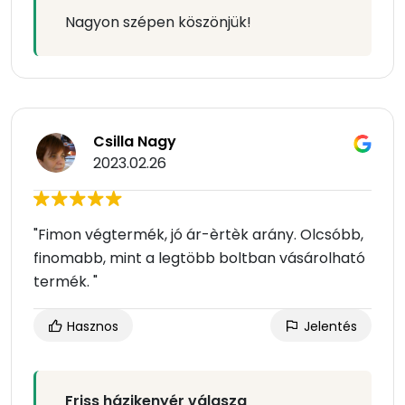
Nagyon szépen köszönjük!
Csilla Nagy
2023.02.26
"Fimon végtermék, jó ár-èrtèk arány. Olcsóbb,
finomabb, mint a legtöbb boltban vásárolható
termék. "
Hasznos
Jelentés
Friss házikenyér válasza