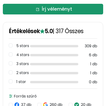
Írj véleményt
Értékelések
5.0
|
317
Összes
5 stars
309 db
4 stars
6 db
3 stars
1 db
2 stars
1 db
1 star
0 db
Forrás szűrő
37 db
260 db
20 db