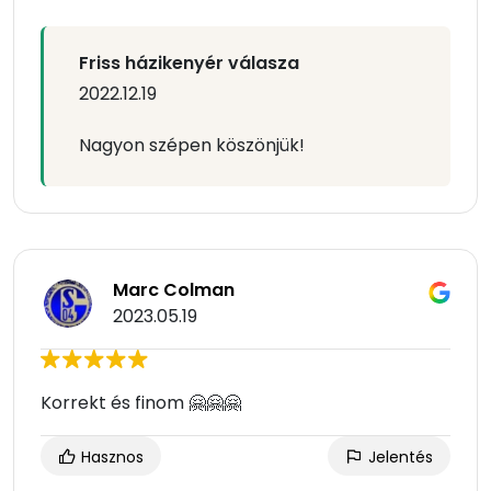
Friss házikenyér válasza
2022.12.19
Nagyon szépen köszönjük!
Marc Colman
2023.05.19
Korrekt és finom 🤗🤗🤗
Hasznos
Jelentés