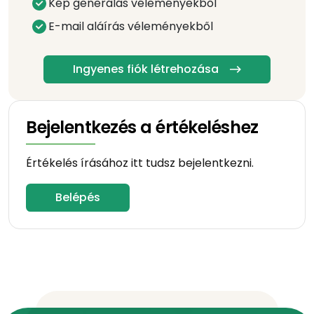
Kép generálás véleményekből
E-mail aláírás véleményekből
Ingyenes fiók létrehozása
Bejelentkezés a értékeléshez
Értékelés írásához itt tudsz bejelentkezni.
Belépés