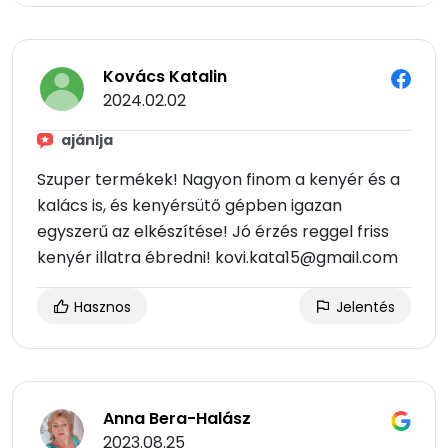
Kovács Katalin
2024.02.02
ajánlja
Szuper termékek! Nagyon finom a kenyér és a
kalács is, és kenyérsütő gépben igazan
egyszerű az elkészítése! Jó érzés reggel friss
kenyér illatra ébredni! kovi.kata15@gmail.com
Hasznos
Jelentés
Anna Bera-Halász
2023.08.25