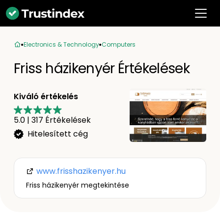
Electronics & Technology
Computers
Friss házikenyér Értékelések
Kiváló értékelés
5.0
|
317
Értékelések
Hitelesített cég
www.frisshazikenyer.hu
Friss házikenyér megtekintése