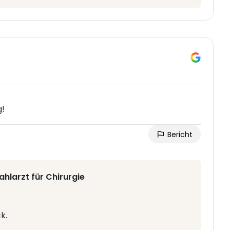
g!
Bericht
hlarzt für Chirurgie
k.