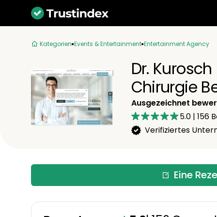
Kategorien
Events & Entertainment
Entertainment Agency
Dr. Kurosch
Chirurgie 
Ausgezeichnet bewer
5.0
|
156
B
Verifiziertes Unt
Eine Rez