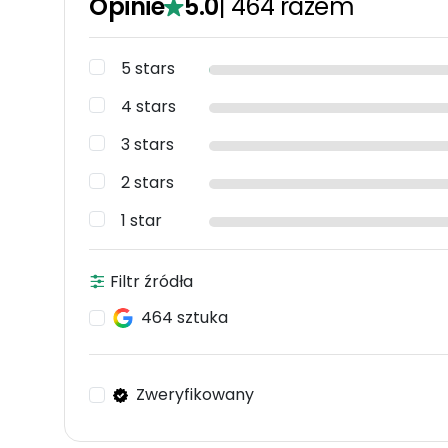
Opinie
5.0
|
464
razem
5 stars
4 stars
3 stars
2 stars
1 star
Filtr źródła
464 sztuka
Zweryfikowany