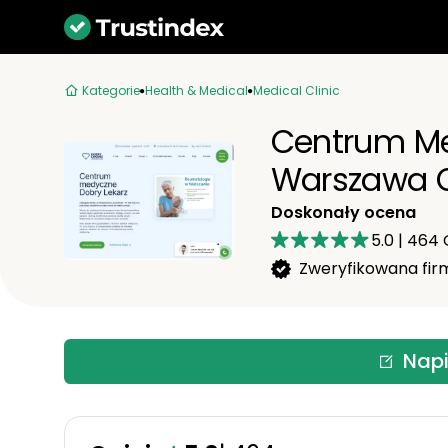
Kategorie
Health & Medical
Medical Clinic
Centrum Me
Warszawa O
Doskonały ocena
5.0
|
464
O
Zweryfikowana fir
Napi