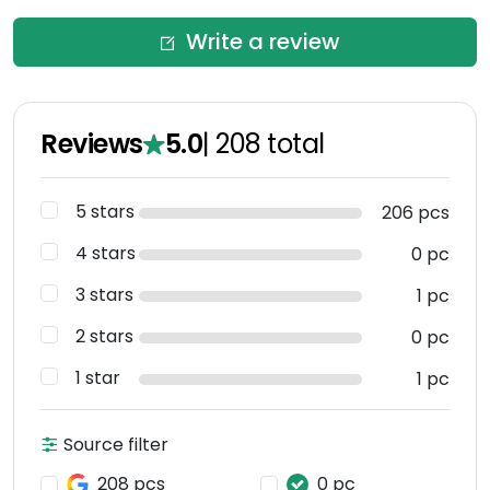
Write a review
Reviews
5.0
|
208
total
5 stars
206 pcs
4 stars
0 pc
3 stars
1 pc
2 stars
0 pc
1 star
1 pc
Source filter
208 pcs
0 pc