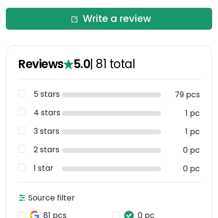
Write a review
Reviews
5.0
|
81
total
5 stars
79 pcs
4 stars
1 pc
3 stars
1 pc
2 stars
0 pc
1 star
0 pc
Source filter
81 pcs
0 pc