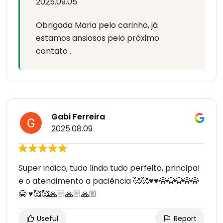
2025.09.05
Obrigada Maria pelo carinho, já
estamos ansiosos pelo próximo
contato .
Gabi Ferreira
2025.08.09
Super indico, tudo lindo tudo perfeito, principal
e o atendimento a paciência 🥰🥰♥️♥️😂😭😭😂😂
😂 ♥️🥰🥰🙏🏼🙏🏼🙏🏼
Useful
Report