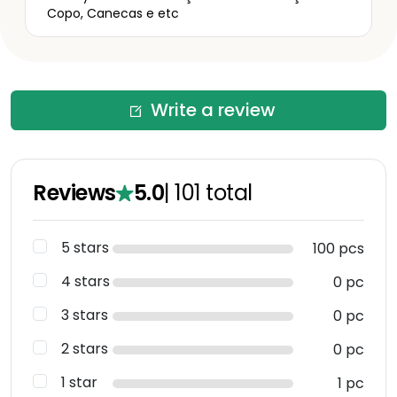
Copo, Canecas e etc
Write a review
Reviews
5.0
|
101
total
5 stars
100 pcs
4 stars
0 pc
3 stars
0 pc
2 stars
0 pc
1 star
1 pc