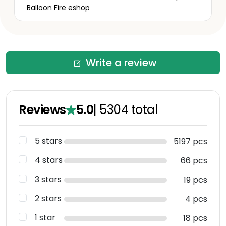
Balloon Fire eshop
Write a review
Reviews
5.0
|
5304
total
5 stars
5197 pcs
4 stars
66 pcs
3 stars
19 pcs
2 stars
4 pcs
1 star
18 pcs