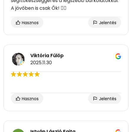
segítőkészséggel és a legszebb burkolatokkal.
A jövőben is csak Ők! 👌🏼
Hasznos
Jelentés
Viktória Fülöp
2025.11.30
Hasznos
Jelentés
István László Fajta