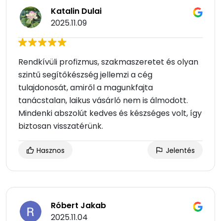
Katalin Dulai
2025.11.09
Rendkívüli profizmus, szakmaszeretet és olyan
szintű segítőkészség jellemzi a cég
tulajdonosát, amiről a magunkfajta
tanácstalan, laikus vásárló nem is álmodott.
Mindenki abszolút kedves és készséges volt, így
biztosan visszatérünk.
Hasznos
Jelentés
Róbert Jakab
2025.11.04