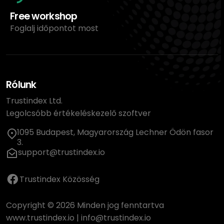
Free workshop
Foglalj időpontot most
Rólunk
Trustindex Ltd.
Legolcsóbb értékeléskezelő szoftver
1095 Budapest, Magyarország Lechner Ödön fasor
3.
support@trustindex.io
Trustindex Közösség
Copyright © 2026 Minden jog fenntartva
www.trustindex.io
|
info@trustindex.io