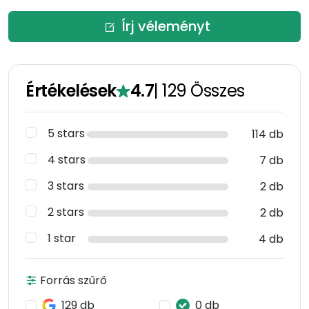
Írj véleményt
Értékelések
4.7
|
129
Összes
5 stars
114 db
4 stars
7 db
3 stars
2 db
2 stars
2 db
1 star
4 db
Forrás szűrő
129 db
0 db