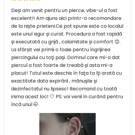
Deși am venit pentru un pierce, vibe-ul a fost
excelent!! Am ajuns aici printr-o recomandare
de la niște prieteni.Ce pot spune este ca localul
este unul sigur și curat. Procedura a fost rapidă
și executată cu grijă , calamitate și comfort 😊.
La sfârșit vei primii o foaie pentru îngrijirea
piercingului cu toți pași. Domnul care mi-a dat
piercul a fost foarte de treabă și asta mi-a
placut! Totul este deschis în fața ta îți arată cu
exactitate data expirării , mănușile și
dezinfectatul nu lipsesc! Recomand cu toată
inima acest loc! 🤍 PS: voi venii în curând pentru
încă unul 🤭