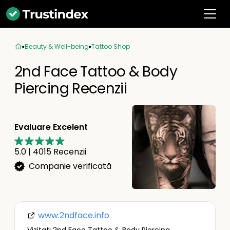
Beauty & Well-being
Tattoo Shop
2nd Face Tattoo & Body
Piercing Recenzii
Evaluare Excelent
5.0
|
4015
Recenzii
Companie verificată
www.2ndface.info
Vizitați 2nd Face Tattoo & Body Piercing