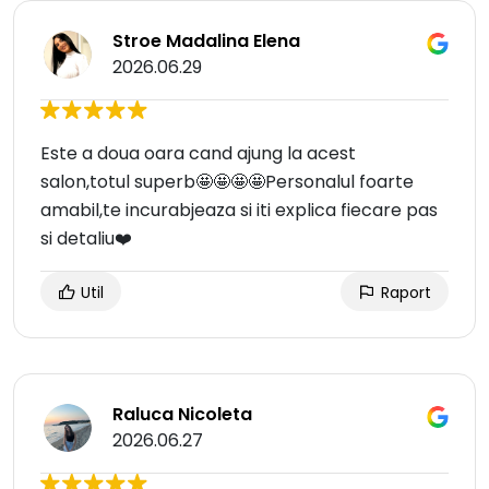
Stroe Madalina Elena
2026.06.29
Este a doua oara cand ajung la acest
salon,totul superb🤩🤩🤩🤩Personalul foarte
amabil,te incurabjeaza si iti explica fiecare pas
si detaliu❤️
Util
Raport
Raluca Nicoleta
2026.06.27