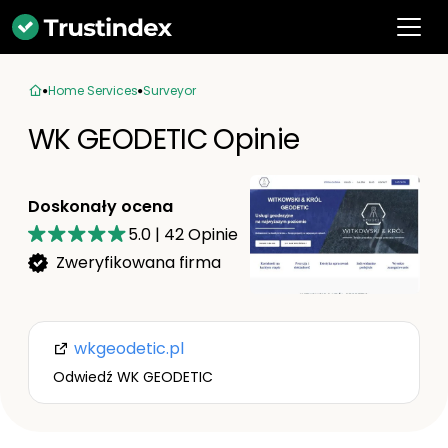
Home Services
Surveyor
WK GEODETIC Opinie
Doskonały ocena
5.0
|
42
Opinie
Zweryfikowana firma
wkgeodetic.pl
Odwiedź WK GEODETIC