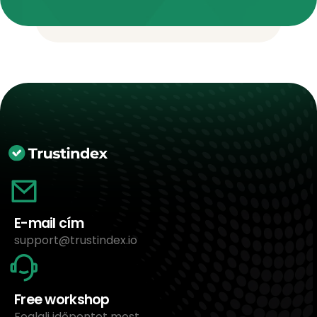
E-mail cím
support@trustindex.io
Free workshop
Foglalj időpontot most