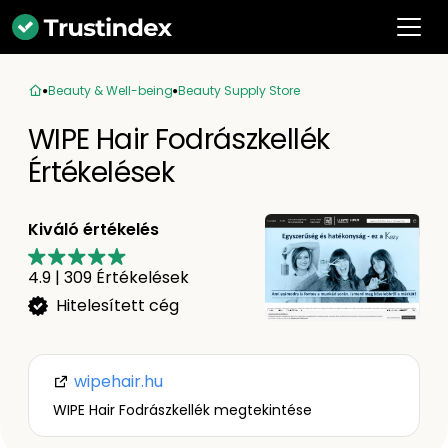
Beauty & Well-being
Beauty Supply Store
WIPE Hair Fodrászkellék
Értékelések
Kiváló értékelés
4.9
|
309
Értékelések
Hitelesített cég
wipehair.hu
WIPE Hair Fodrászkellék megtekintése