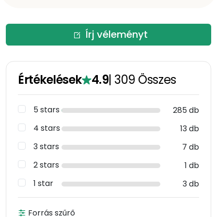
Írj véleményt
Értékelések
4.9
|
309
Összes
5 stars
285 db
4 stars
13 db
3 stars
7 db
2 stars
1 db
1 star
3 db
Forrás szűrő