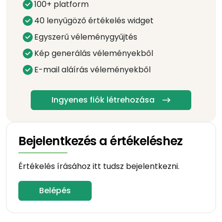
100+ platform
40 lenyűgöző értékelés widget
Egyszerű véleménygyűjtés
Kép generálás véleményekből
E-mail aláírás véleményekből
Ingyenes fiók létrehozása
Bejelentkezés a értékeléshez
Értékelés írásához itt tudsz bejelentkezni.
Belépés