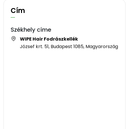
Cím
Székhely címe
WIPE Hair Fodrászkellék
József krt. 51, Budapest 1085, Magyarország