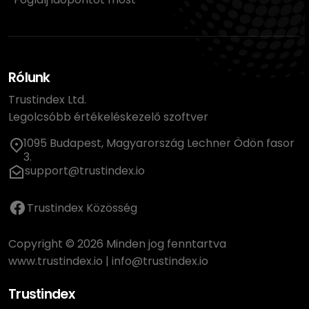
Rólunk
Trustindex Ltd.
Legolcsóbb értékeléskezelő szoftver
1095 Budapest, Magyarország Lechner Ödön fasor
3.
support@trustindex.io
Trustindex Közösség
Copyright © 2026 Minden jog fenntartva
www.trustindex.io
|
info@trustindex.io
Trustindex