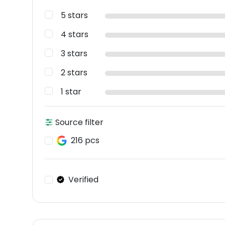
5 stars
4 stars
3 stars
2 stars
1 star
Source filter
216 pcs
Verified