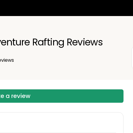
enture Rafting Reviews
eviews
te a review