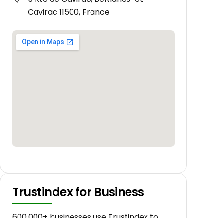
Cavirac 11500, France
Trustindex for Business
600.000+ businesses use Trustindex to