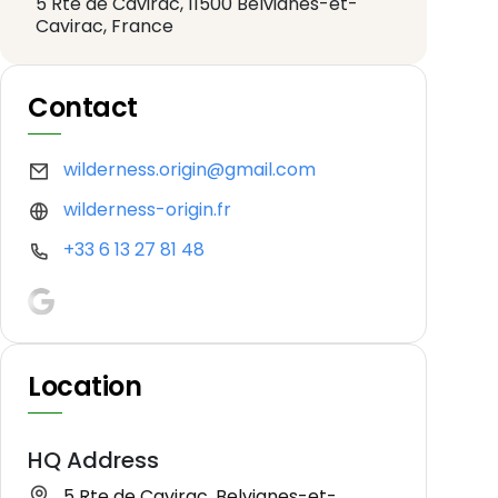
5 Rte de Cavirac, 11500 Belvianes-et-
Cavirac, France
Contact
wilderness.origin@gmail.com
wilderness-origin.fr
+33 6 13 27 81 48
Location
HQ Address
5 Rte de Cavirac, Belvianes-et-