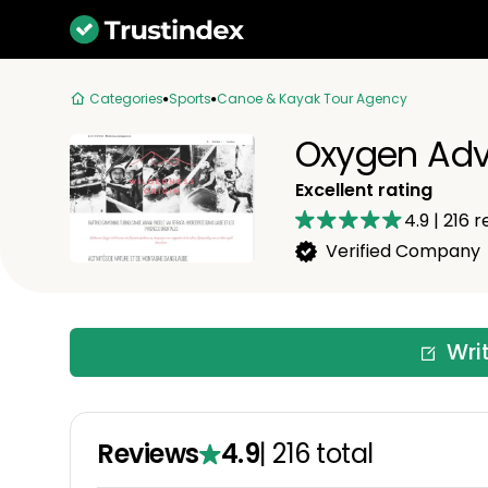
Categories
Sports
Canoe & Kayak Tour Agency
Oxygen Adv
Excellent rating
4.9
|
216
r
Verified Company
Wri
Reviews
4.9
|
216
total