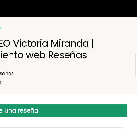
t
EO Victoria Miranda |
iento web Reseñas
señas
a
be una reseña