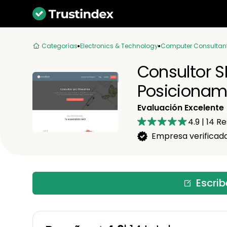
Categorías
Electronics & Technology
Computer Consultan
Consultor S
Posicionam
Evaluación Excelente
4.9
|
14
Re
Empresa verificad
Escri