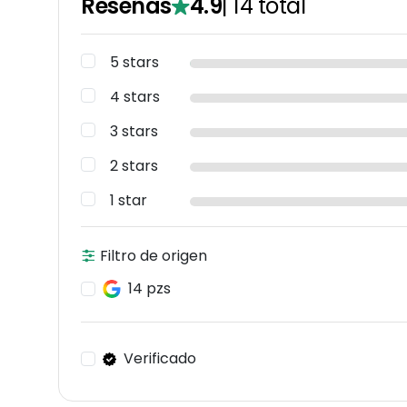
Reseñas
4.9
|
14
total
5 stars
4 stars
3 stars
2 stars
1 star
Filtro de origen
14 pzs
Verificado