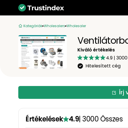
Kategóriák
Wholesalers
Wholesaler
Ventilátorbo
Kiváló értékelés
4.9
|
3000
Hitelesített cég
Írj
Értékelések
4.9
|
3000
Összes