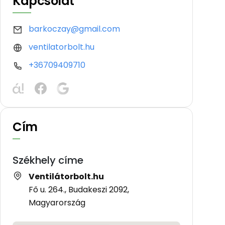
Kapcsolat
barkoczay@gmail.com
ventilatorbolt.hu
+36709409710
Cím
Székhely címe
Ventilátorbolt.hu
Fő u. 264., Budakeszi 2092,
Magyarország