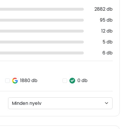
2882 db
95 db
12 db
5 db
6 db
1880 db
0 db