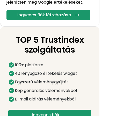
jelenítsen meg Google értékeléseket.
Ingyenes fiók létrehozása
TOP 5 Trustindex
szolgáltatás
100+ platform
40 lenyűgöző értékelés widget
Egyszerű véleménygyűjtés
Kép generálás véleményekből
E-mail aláírás véleményekből
Ingyenes fiók