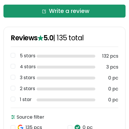
Write a review
Reviews
5.0
|
135
total
5 stars
132 pcs
4 stars
3 pcs
3 stars
0 pc
2 stars
0 pc
1 star
0 pc
Source filter
135 pcs
0 pc