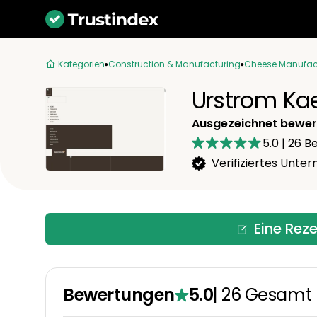
Kategorien
Construction & Manufacturing
Cheese Manufac
Urstrom K
Ausgezeichnet bewer
5.0
|
26
Be
Verifiziertes Unt
Eine Rez
Bewertungen
5.0
|
26
Gesamt