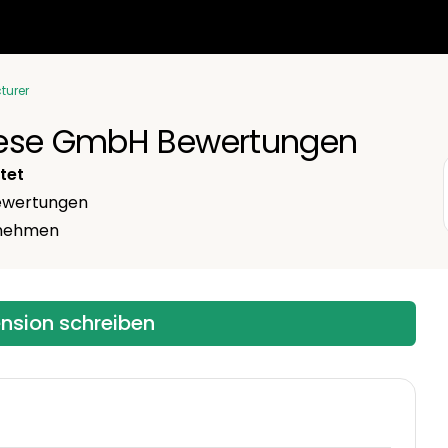
turer
aese GmbH Bewertungen
tet
wertungen
ernehmen
ension schreiben