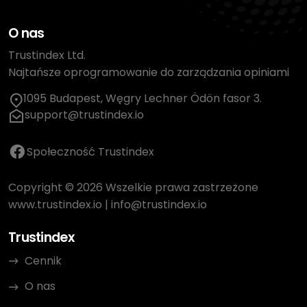
O nas
Trustindex Ltd.
Najtańsze oprogramowanie do zarządzania opiniami
1095 Budapest, Węgry Lechner Ödön fasor 3.
support@trustindex.io
Społeczność Trustindex
Copyright © 2026 Wszelkie prawa zastrzeżone
www.trustindex.io
|
info@trustindex.io
Trustindex
Cennik
O nas