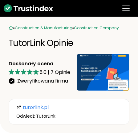
Construction & Manufacturing
Construction Company
TutorLink Opinie
Doskonały ocena
5.0
|
7
Opinie
Zweryfikowana firma
tutorlink.pl
Odwiedź TutorLink