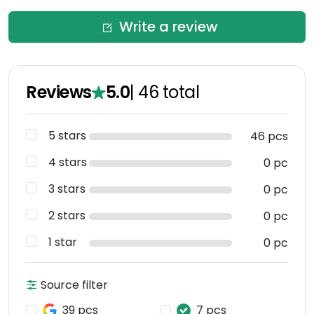
Write a review
Reviews
5.0
|
46
total
5 stars
46 pcs
4 stars
0 pc
3 stars
0 pc
2 stars
0 pc
1 star
0 pc
Source filter
39 pcs
7 pcs