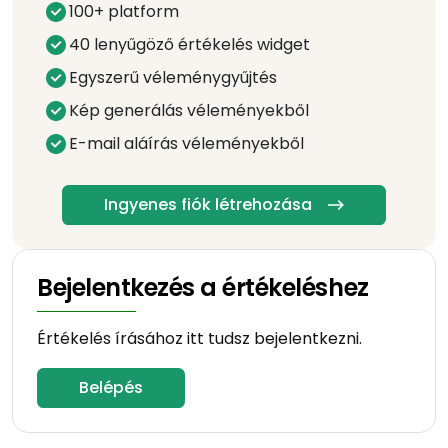
100+ platform
40 lenyűgöző értékelés widget
Egyszerű véleménygyűjtés
Kép generálás véleményekből
E-mail aláírás véleményekből
Ingyenes fiók létrehozása
Bejelentkezés a értékeléshez
Értékelés írásához itt tudsz bejelentkezni.
Belépés