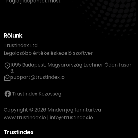
Foglalj időpontot most
Rólunk
Trustindex Ltd.
Legolcsóbb értékeléskezelő szoftver
1095 Budapest, Magyarország Lechner Ödön fasor
3.
support@trustindex.io
Trustindex Közösség
Copyright © 2026 Minden jog fenntartva
www.trustindex.io
|
info@trustindex.io
Trustindex