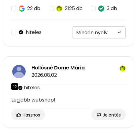
22 db
2125 db
3 db
hiteles
Hollósné Döme Mária
2026.08.02
10
hiteles
Legjobb webshop!
Hasznos
Jelentés