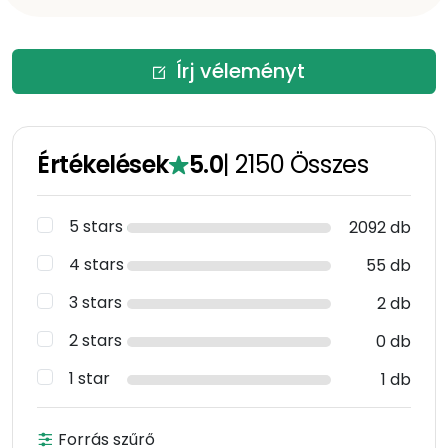
Írj véleményt
Értékelések
5.0
|
2150
Összes
5 stars
2092 db
4 stars
55 db
3 stars
2 db
2 stars
0 db
1 star
1 db
Forrás szűrő