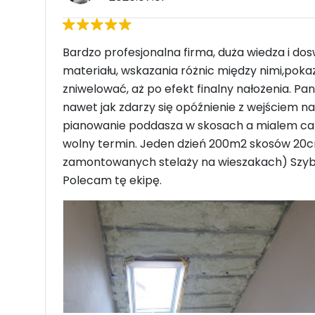
Bardzo profesjonalna firma, duża wiedza i d
materiału, wskazania różnic między nimi,poka
zniwelować, aż po efekt finalny nałożenia. Pa
nawet jak zdarzy się opóźnienie z wejściem n
pianowanie poddasza w skosach a mialem caly
wolny termin. Jeden dzień 200m2 skosów 20c
zamontowanych stelaży na wieszakach) Szybk
Polecam tę ekipę.