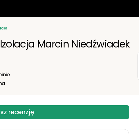
lder
Izolacja Marcin Niedźwiadek
inie
ma
sz recenzję