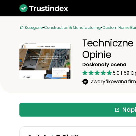
Kategorie
Construction & Manufacturing
Custom Home Bui
Techniczne 
Opinie
Doskonały ocena
5.0
|
59
Op
Zweryfikowana fir
Napi