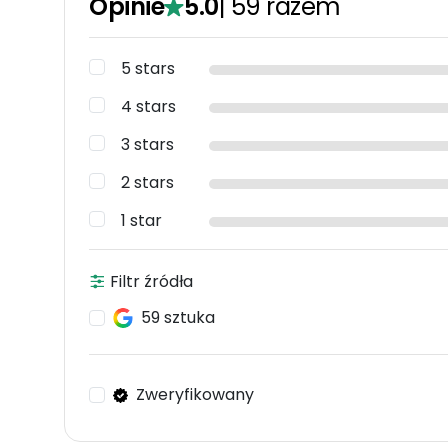
Opinie
5.0
|
59
razem
5 stars
4 stars
3 stars
2 stars
1 star
Filtr źródła
59 sztuka
Zweryfikowany