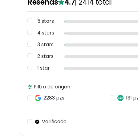
Reseñas
4.7
|
2414
total
5 stars
4 stars
3 stars
2 stars
1 star
Filtro de origen
2283 pzs
131 p
Verificado