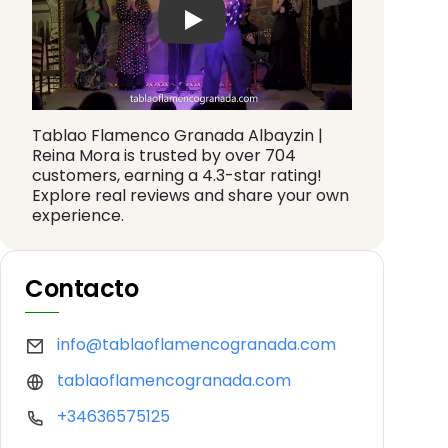
Play: Keynote (Google I/O '18)
Tablao Flamenco Granada Albayzin |
Reina Mora is trusted by over 704
customers, earning a 4.3-star rating!
Explore real reviews and share your own
experience.
Contacto
info@tablaoflamencogranada.com
tablaoflamencogranada.com
+34636575125