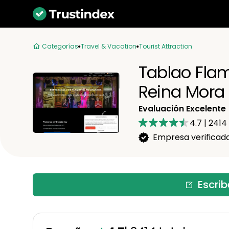
Categorías
Travel & Vacation
Tourist Attraction
Tablao Fla
Reina Mora
Evaluación Excelente
4.7
|
2414
Empresa verificad
Escri