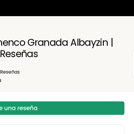
English
Español
menco Granada Albayzin |
Français
 Reseñas
日本語
한국어
中文
Reseñas
a
be una reseña