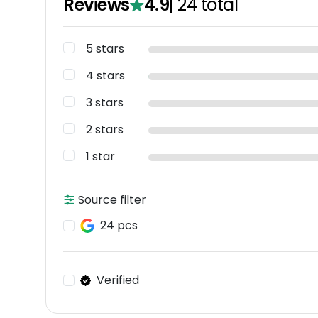
Reviews
4.9
|
24
total
5 stars
4 stars
3 stars
2 stars
1 star
Source filter
24 pcs
Verified