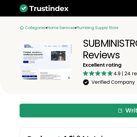
Categories
Home Services
Plumbing Supply Store
SUBMINISTRO
Reviews
Excellent rating
4.9
|
24
re
Verified Company
Wri