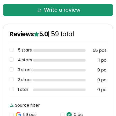
Write a review
Reviews
5.0
|
59
total
5 stars
58 pcs
4 stars
1 pc
3 stars
0 pc
2 stars
0 pc
1 star
0 pc
Source filter
59 pcs
0 pc