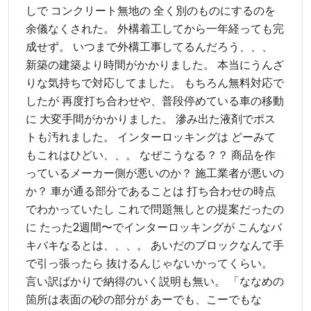
しで コンクリート無地の 全く別のものにするのを
余儀なくされた。 外構着工してから一年経っても完
成せず。 いつまで外構工事してるんだろう、、、
新築の建築より時間がかかりました。 本当にうんざ
りな気持ちで対応してました。 もちろん無料対応で
したが 再度打ち合わせや、普段停めている車の移動
に 大変手間がかかりました。 滲み出た液剤でポス
トも汚れました。 インターロッキングは どーみて
もこれはひどい、、。 なぜこうなる？？ 商品を作
っているメーカー側が悪いのか？ 施工業者が悪いの
か？ 車が通る部分であることは 打ち合わせの時点
でわかっていたし これで問題無しとの提案だったの
に たった2週間〜でインターロッキングが こんなバ
キバキなるとは、、、。 あいだのブロックなんて手
で引っ張ったら 抜けるんじゃないかってくらい。
言い訳ばかりで納得のいく説明も無い。 「ななめの
箇所は表面の砂の部分が あーでも、こーでもな