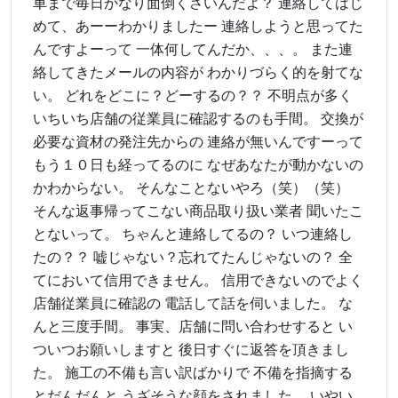
車まで毎日かなり面倒くさいんだよ？ 連絡してはじ
めて、あーーわかりましたー 連絡しようと思ってた
んですよーって 一体何してんだか、、、。 また連
絡してきたメールの内容が わかりづらく的を射てな
い。 どれをどこに？どーするの？？ 不明点が多く
いちいち店舗の従業員に確認するのも手間。 交換が
必要な資材の発注先からの 連絡が無いんですーって
もう１０日も経ってるのに なぜあなたが動かないの
かわからない。 そんなことないやろ（笑）（笑）
そんな返事帰ってこない商品取り扱い業者 聞いたこ
とないって。 ちゃんと連絡してるの？ いつ連絡し
たの？？ 嘘じゃない？忘れてたんじゃないの？ 全
てにおいて信用できません。 信用できないのでよく
店舗従業員に確認の 電話して話を伺いました。 な
んと三度手間。 事実、店舗に問い合わせすると い
ついつお願いしますと 後日すぐに返答を頂きまし
た。 施工の不備も言い訳ばかりで 不備を指摘する
とだんだんと うざそうな顔をされました。 いやい