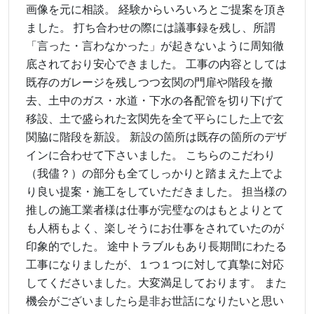
画像を元に相談。 経験からいろいろとご提案を頂き
ました。 打ち合わせの際には議事録を残し、所謂
「言った・言わなかった」が起きないように周知徹
底されており安心できました。 工事の内容としては
既存のガレージを残しつつ玄関の門扉や階段を撤
去、土中のガス・水道・下水の各配管を切り下げて
移設、土で盛られた玄関先を全て平らにした上で玄
関脇に階段を新設。 新設の箇所は既存の箇所のデザ
インに合わせて下さいました。 こちらのこだわり
（我儘？）の部分も全てしっかりと踏まえた上でよ
り良い提案・施工をしていただきました。 担当様の
推しの施工業者様は仕事が完璧なのはもとよりとて
も人柄もよく、楽しそうにお仕事をされていたのが
印象的でした。 途中トラブルもあり長期間にわたる
工事になりましたが、１つ１つに対して真摯に対応
してくださいました。大変満足しております。 また
機会がございましたら是非お世話になりたいと思い