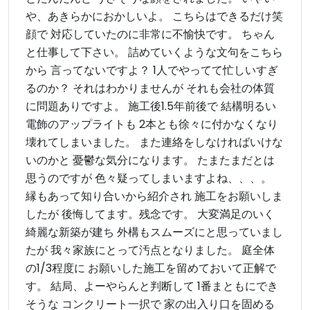
や、あきらかにおかしいよ。 こちらはできるだけ笑
顔で 対応していたのに非常に不愉快です。 ちゃん
と仕事して下さい。 詰めていくような文句をこちら
から 言ってないですよ？ 1人でやってて忙しいすぎ
るのか？ それはわかりませんが それも会社の体質
に問題ありですよ。 施工後1.5年前後で 結構明るい
電飾のアップライトも 2本とも徐々に付かなくなり
壊れてしまいました。 また連絡をしなければいけな
いのかと 憂鬱な気分になります。 たまたまだとは
思うのですが 色々疑ってしまいますよね、、、。
縁もあって知り合いから紹介され 施工をお願いしま
したが 後悔してます。残念です。 大変満足のいく
綺麗な新築が建ち 外構もスムーズにと思っていまし
たが 我々家族にとって汚点となりました。 庭全体
の1/3程度に お願いした施工を留めておいて正解で
す。 結局、よーやらんと判断して 1番まともにでき
そうな コンクリート一択で 家の出入り口を固める