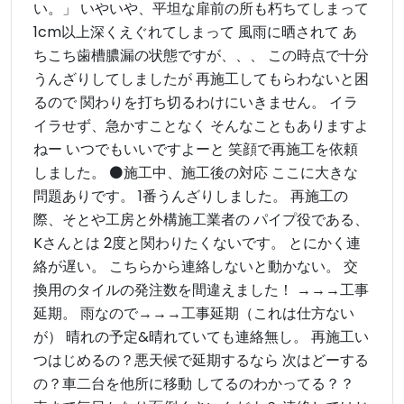
い。」 いやいや、平坦な扉前の所も朽ちてしまって
1cm以上深くえぐれてしまって 風雨に晒されて あ
ちこち歯槽膿漏の状態ですが、、、 この時点で十分
うんざりしてしましたが 再施工してもらわないと困
るので 関わりを打ち切るわけにいきません。 イラ
イラせず、急かすことなく そんなこともありますよ
ねー いつでもいいですよーと 笑顔で再施工を依頼
しました。 ⚫️施工中、施工後の対応 ここに大きな
問題ありです。 1番うんざりしました。 再施工の
際、そとや工房と外構施工業者の パイプ役である、
Kさんとは 2度と関わりたくないです。 とにかく連
絡が遅い。 こちらから連絡しないと動かない。 交
換用のタイルの発注数を間違えました！ →→→工事
延期。 雨なので→→→工事延期（これは仕方ない
が） 晴れの予定&晴れていても連絡無し。 再施工い
つはじめるの？悪天候で延期するなら 次はどーする
の？車二台を他所に移動 してるのわかってる？？