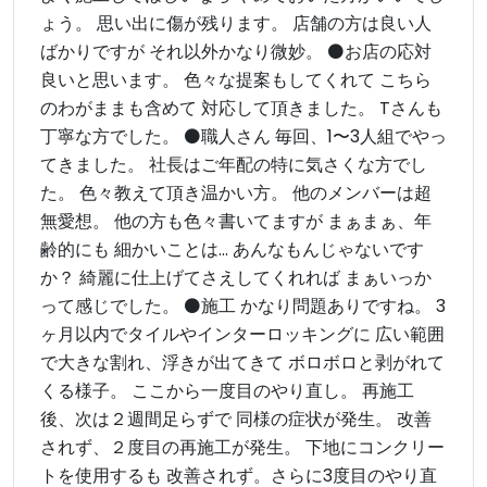
ょう。 思い出に傷が残ります。 店舗の方は良い人
ばかりですが それ以外かなり微妙。 ⚫️お店の応対
良いと思います。 色々な提案もしてくれて こちら
のわがままも含めて 対応して頂きました。 Tさんも
丁寧な方でした。 ⚫️職人さん 毎回、1〜3人組でやっ
てきました。 社長はご年配の特に気さくな方でし
た。 色々教えて頂き温かい方。 他のメンバーは超
無愛想。 他の方も色々書いてますが まぁまぁ、年
齢的にも 細かいことは... あんなもんじゃないです
か？ 綺麗に仕上げてさえしてくれれば まぁいっか
って感じでした。 ⚫️施工 かなり問題ありですね。 3
ヶ月以内でタイルやインターロッキングに 広い範囲
で大きな割れ、浮きが出てきて ボロボロと剥がれて
くる様子。 ここから一度目のやり直し。 再施工
後、次は２週間足らずで 同様の症状が発生。 改善
されず、２度目の再施工が発生。 下地にコンクリー
トを使用するも 改善されず。さらに3度目のやり直