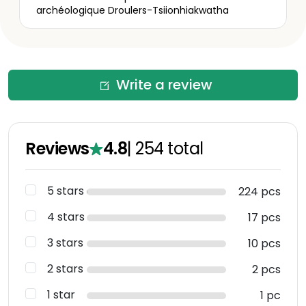
archéologique Droulers-Tsiionhiakwatha
Write a review
Reviews
4.8
|
254
total
5 stars
224 pcs
4 stars
17 pcs
3 stars
10 pcs
2 stars
2 pcs
1 star
1 pc