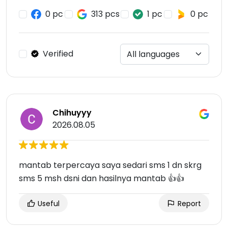
0 pc
313 pcs
1 pc
0 pc
Verified
Chihuyyy
2026.08.05
mantab terpercaya saya sedari sms 1 dn skrg
sms 5 msh dsni dan hasilnya mantab 👍👍
Useful
Report