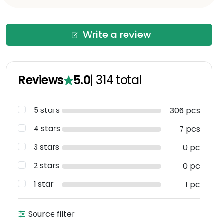
Write a review
Reviews
5.0
|
314
total
5 stars
306 pcs
4 stars
7 pcs
3 stars
0 pc
2 stars
0 pc
1 star
1 pc
Source filter