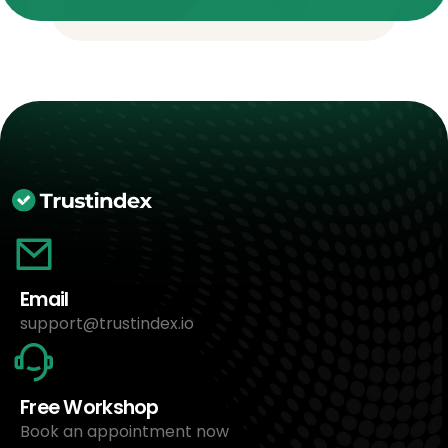
Email
support@trustindex.io
Free Workshop
Book an appointment now