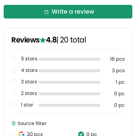
Write a review
Reviews
4.8
|
20
total
5 stars
16 pcs
4 stars
3 pcs
3 stars
1 pc
2 stars
0 pc
1 star
0 pc
Source filter
20 pcs
0 pc