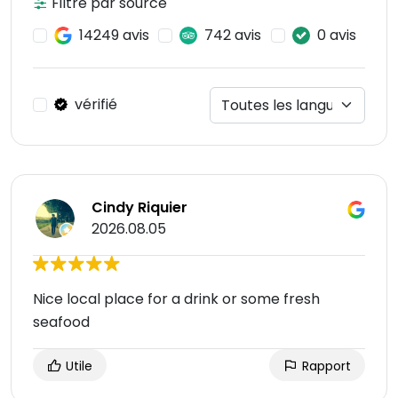
Filtre par source
14249 avis
742 avis
0 avis
vérifié
Cindy Riquier
2026.08.05
Nice local place for a drink or some fresh
seafood
Utile
Rapport