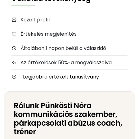
Kezelt profil
Értékelés megjelenítés
Általában 1 napon belüli a válaszidő
Az értékelések 50%-a megválaszolva
Legjobbra értékelt tanúsítvány
Rólunk Pünkösti Nóra
kommunikációs szakember,
párkapcsolati abúzus coach,
tréner