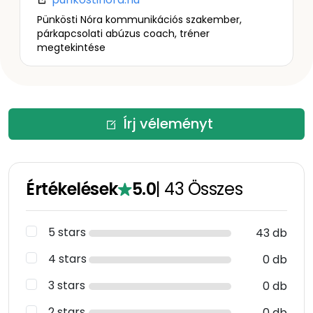
Pünkösti Nóra kommunikációs szakember,
párkapcsolati abúzus coach, tréner
megtekintése
Írj véleményt
Értékelések
5.0
|
43
Összes
5 stars
43 db
4 stars
0 db
3 stars
0 db
2 stars
0 db