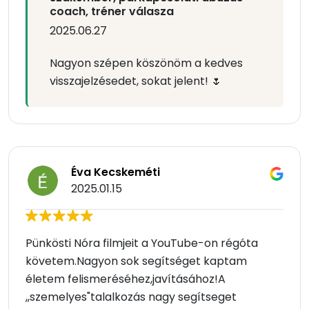
coach, tréner válasza
2025.06.27
Nagyon szépen köszönöm a kedves
visszajelzésedet, sokat jelent! 🌷
Éva Kecskeméti
2025.01.15
Pünkösti Nóra filmjeit a YouTube-on régóta
követem.Nagyon sok segítséget kaptam
életem felismeréséhez,javításához!A
,,szemelyes"talalkozás nagy segítseget