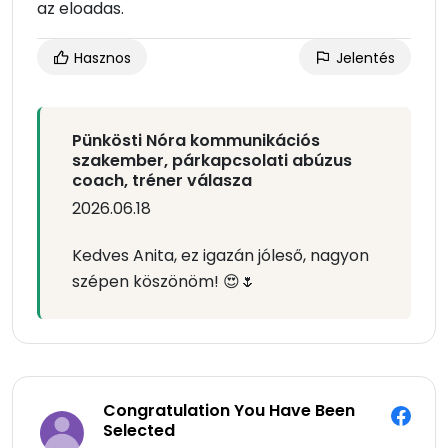
az eloadas.
Hasznos
Jelentés
Pünkösti Nóra kommunikációs
szakember, párkapcsolati abúzus
coach, tréner válasza
2026.06.18
Kedves Anita, ez igazán jóleső, nagyon
szépen köszönöm! 😍🌷
Congratulation You Have Been
Selected