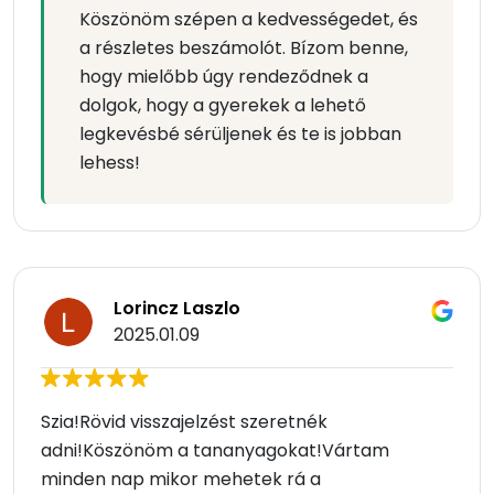
Köszönöm szépen a kedvességedet, és
a részletes beszámolót. Bízom benne,
hogy mielőbb úgy rendeződnek a
dolgok, hogy a gyerekek a lehető
legkevésbé sérüljenek és te is jobban
lehess!
Lorincz Laszlo
2025.01.09
Szia!Rövid visszajelzést szeretnék
adni!Köszönöm a tananyagokat!Vártam
minden nap mikor mehetek rá a