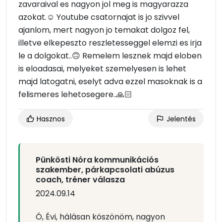
zavaraival es nagyon jol meg is magyarazza
azokat.☺️ Youtube csatornajat is jo szivvel
ajanlom, mert nagyon jo temakat dolgoz fel,
illetve elkepeszto reszletesseggel elemzi es irja
le a dolgokat..🙃 Remelem lesznek majd eloben
is eloadasai, melyeket szemelyesen is lehet
majd latogatni, eselyt adva ezzel masoknak is a
felismeres lehetosegere..🙏🏻
Hasznos
Jelentés
Pünkösti Nóra kommunikációs
szakember, párkapcsolati abúzus
coach, tréner válasza
2024.09.14
Ó, Évi, hálásan köszönöm, nagyon