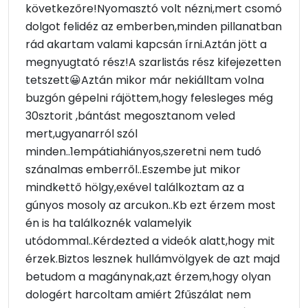
következőre!Nyomasztó volt nézni,mert csomó
dolgot felidéz az emberben,minden pillanatban
rád akartam valami kapcsán írni.Aztán jött a
megnyugtató rész!A szarlistás rész kifejezetten
tetszett😀Aztán mikor már nekiálltam volna
buzgón gépelni rájöttem,hogy felesleges még
30sztorit ,bántást megosztanom veled
mert,ugyanarról szól
minden..1empátiahiányos,szeretni nem tudó
szánalmas emberről..Eszembe jut mikor
mindkettő hölgy,exével találkoztam az a
gúnyos mosoly az arcukon..Kb ezt érzem most
én is ha találkoznék valamelyik
utódommal..Kérdezted a videók alatt,hogy mit
érzek.Biztos lesznek hullámvölgyek de azt majd
betudom a magánynak,azt érzem,hogy olyan
dologért harcoltam amiért 2fűszálat nem