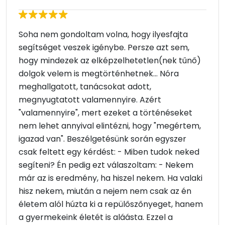
Soha nem gondoltam volna, hogy ilyesfajta
segítséget veszek igénybe. Persze azt sem,
hogy mindezek az elképzelhetetlen(nek tűnő)
dolgok velem is megtörténhetnek... Nóra
meghallgatott, tanácsokat adott,
megnyugtatott valamennyire. Azért
"valamennyire", mert ezeket a történéseket
nem lehet annyival elintézni, hogy "megértem,
igazad van". Beszélgetésünk során egyszer
csak feltett egy kérdést: - Miben tudok neked
segíteni? Én pedig ezt válaszoltam: - Nekem
már az is eredmény, ha hiszel nekem. Ha valaki
hisz nekem, miután a nejem nem csak az én
életem alól húzta ki a repülőszőnyeget, hanem
a gyermekeink életét is aláásta. Ezzel a