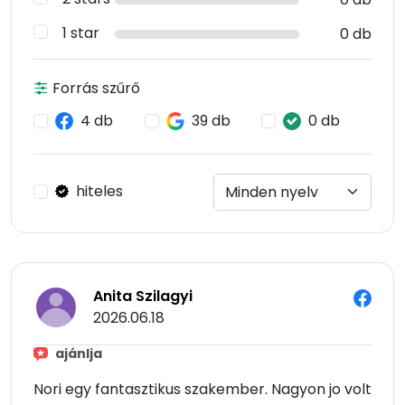
1 star
0 db
Forrás szűrő
4 db
39 db
0 db
hiteles
Anita Szilagyi
2026.06.18
ajánlja
Nori egy fantasztikus szakember. Nagyon jo volt