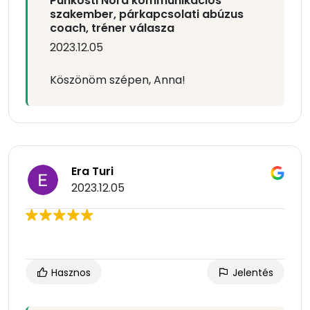
Pünkösti Nóra kommunikációs
szakember, párkapcsolati abúzus
coach, tréner válasza
2023.12.05
Köszönöm szépen, Anna!
Era Turi
2023.12.05
Hasznos
Jelentés