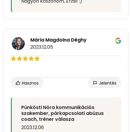
Nagyon köszönöm, Erzsi! :)
Mária Magdolna Déghy
2023.12.05
Hasznos
Jelentés
Pünkösti Nóra kommunikációs
szakember, párkapcsolati abúzus
coach, tréner válasza
2023.12.06