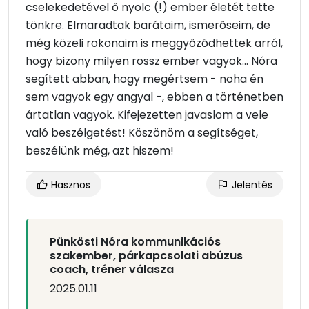
cselekedetével ő nyolc (!) ember életét tette
tönkre. Elmaradtak barátaim, ismerőseim, de
még közeli rokonaim is meggyőződhettek arról,
hogy bizony milyen rossz ember vagyok... Nóra
segített abban, hogy megértsem - noha én
sem vagyok egy angyal -, ebben a történetben
ártatlan vagyok. Kifejezetten javaslom a vele
való beszélgetést! Köszönöm a segítséget,
beszélünk még, azt hiszem!
Hasznos
Jelentés
Pünkösti Nóra kommunikációs
szakember, párkapcsolati abúzus
coach, tréner válasza
2025.01.11