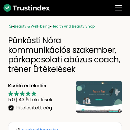
Beauty & Well-being
Health And Beauty Shop
Pünkösti Nóra
kommunikációs szakember,
párkapcsolati abúzus coach,
tréner Értékelések
Kiváló értékelés
5.0
|
43
Értékelések
Hitelesített cég
punkostinora.hu