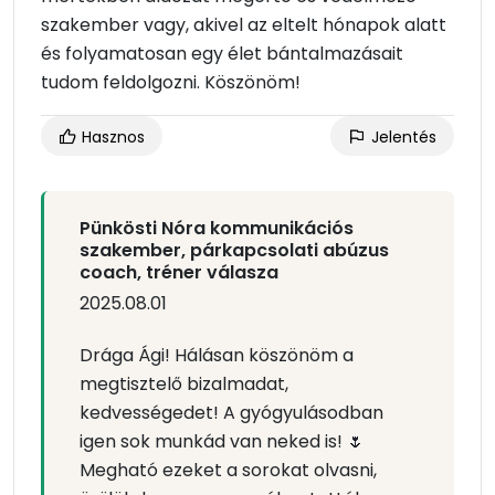
szakember vagy, akivel az eltelt hónapok alatt
és folyamatosan egy élet bántalmazásait
tudom feldolgozni. Köszönöm!
Hasznos
Jelentés
Pünkösti Nóra kommunikációs
szakember, párkapcsolati abúzus
coach, tréner válasza
2025.08.01
Drága Ági! Hálásan köszönöm a
megtisztelő bizalmadat,
kedvességedet! A gyógyulásodban
igen sok munkád van neked is! 🌷
Megható ezeket a sorokat olvasni,