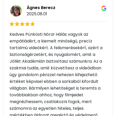
Ágnes Berecz
2025.08.01
Kedves Pünkösti Nóra! Hálás vagyok az
empátiádért, a kiemelt minőségű, precíz
tartalmú videókért. A felismerésekért, azért a
biztonságérzetért, és nyugalomért, amit a
Jóllét Akadémián biztosítasz számunkra. Az a
szakmai tudás, amit közvetítesz a videóidban
úgy gondolom pénzzel nehezen kifejezhető
értéket képvisel ebben a sarkaiból kifordult
világban. Bármilyen lehetőséget is teremts a
továbbiakban ahhoz, hogy filmjeidet
megnézhessem, csatlakozni fogok, mert
számomra az egyetlen hiteles, teljes
mértékben áldozat megértő és védelmező