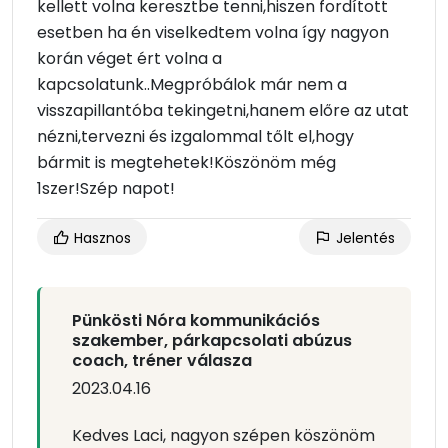
kellett volna keresztbe tenni,hiszen fordított
esetben ha én viselkedtem volna így nagyon
korán véget ért volna a
kapcsolatunk..Megpróbálok már nem a
visszapillantóba tekingetni,hanem előre az utat
nézni,tervezni és izgalommal tőlt el,hogy
bármit is megtehetek!Köszönöm még
1szer!Szép napot!
Hasznos
Jelentés
Pünkösti Nóra kommunikációs
szakember, párkapcsolati abúzus
coach, tréner válasza
2023.04.16
Kedves Laci, nagyon szépen köszönöm