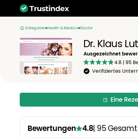
Kategorien
Health & Medical
Doctor
Dr. Klaus L
Ausgezeichnet bewer
4.8
|
95
Be
Verifiziertes Unt
Eine Rez
Bewertungen
4.8
|
95
Gesamt