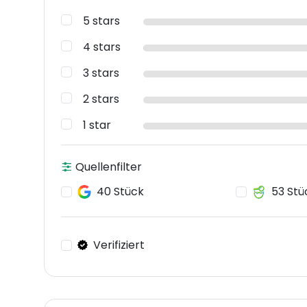
5 stars
4 stars
3 stars
2 stars
1 star
Quellenfilter
40 Stück
53 Stü
Verifiziert