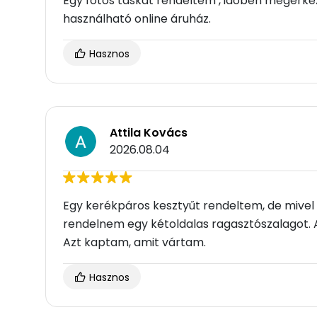
Egy fotós táskát rendeltem , időben megérkeze
használható online áruház.
Hasznos
Attila Kovács
2026.08.04
Egy kerékpáros kesztyűt rendeltem, de mivel a
rendelnem egy kétoldalas ragasztószalagot.
Azt kaptam, amit vártam.
Hasznos