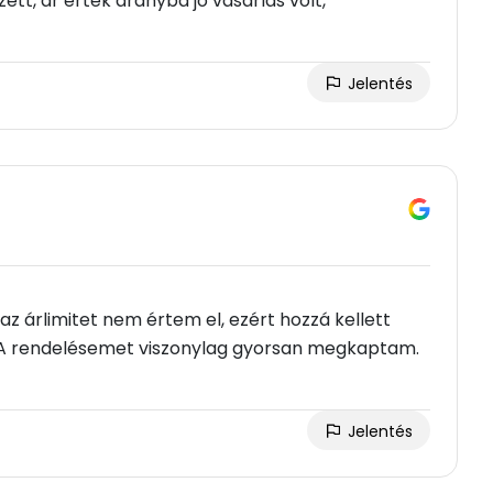
tt, ár érték arányba jó vásárlás volt,
Jelentés
z árlimitet nem értem el, ezért hozzá kellett
 A rendelésemet viszonylag gyorsan megkaptam.
Jelentés