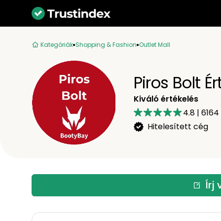
Kategóriák
Shopping & Fashion
Outlet Mall
Piros Bolt É
Kiváló értékelés
4.8
|
6164
Hitelesített cég
Írj