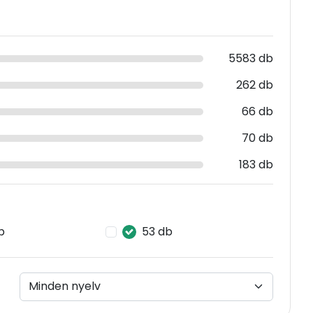
5583 db
262 db
66 db
70 db
183 db
b
53 db