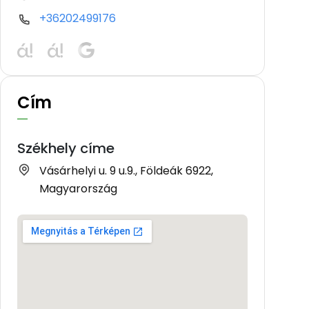
+36202499176
Cím
Székhely címe
Vásárhelyi u. 9 u.9., Földeák 6922,
Magyarország