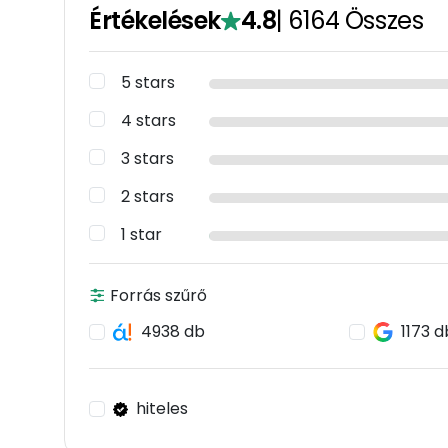
Értékelések
4.8
|
6164
Összes
5 stars
4 stars
3 stars
2 stars
1 star
Forrás szűrő
4938 db
1173 d
hiteles