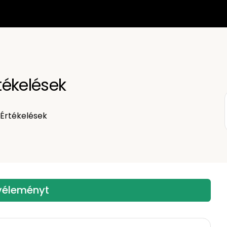
rtékelések
Értékelések
 véleményt