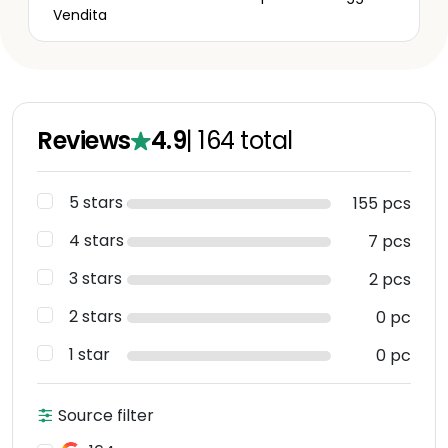
Vendita
Reviews
4.9
|
164
total
5 stars
155 pcs
4 stars
7 pcs
3 stars
2 pcs
2 stars
0 pc
1 star
0 pc
Source filter