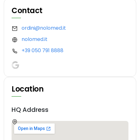
Contact
ordini@nolomed.it
nolomed.it
+39 050 791 8888
Location
HQ Address