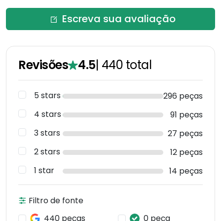
Escreva sua avaliação
Revisões
4.5
|
440
total
5 stars
296 peças
4 stars
91 peças
3 stars
27 peças
2 stars
12 peças
1 star
14 peças
Filtro de fonte
440 peças
0 peça