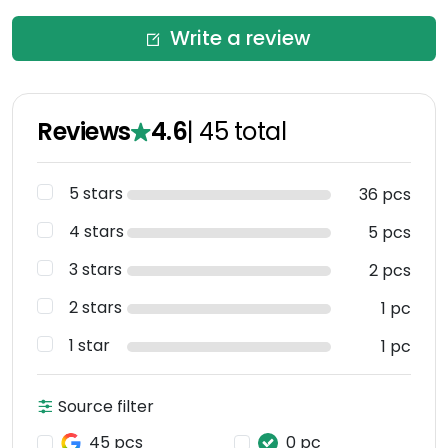
Write a review
Reviews
4.6
|
45
total
5 stars
36 pcs
4 stars
5 pcs
3 stars
2 pcs
2 stars
1 pc
1 star
1 pc
Source filter
45 pcs
0 pc