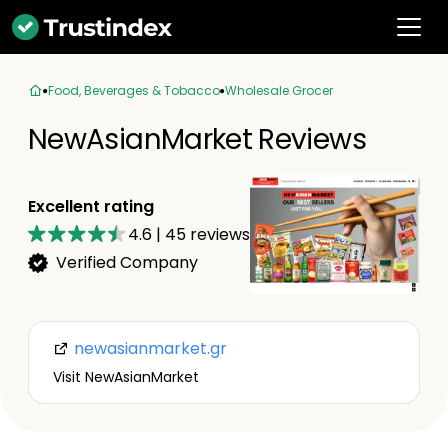
Food, Beverages & Tobacco
Wholesale Grocer
NewAsianMarket Reviews
Excellent rating
4.6
|
45
reviews
Verified Company
newasianmarket.gr
Visit NewAsianMarket