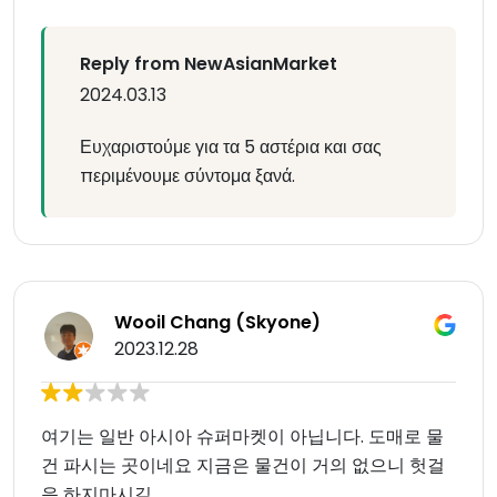
Reply from NewAsianMarket
2024.03.13
Ευχαριστούμε για τα 5 αστέρια και σας
περιμένουμε σύντομα ξανά.
Wooil Chang (Skyone)
2023.12.28
여기는 일반 아시아 슈퍼마켓이 아닙니다. 도매로 물
건 파시는 곳이네요 지금은 물건이 거의 없으니 헛걸
음 하지마시길…