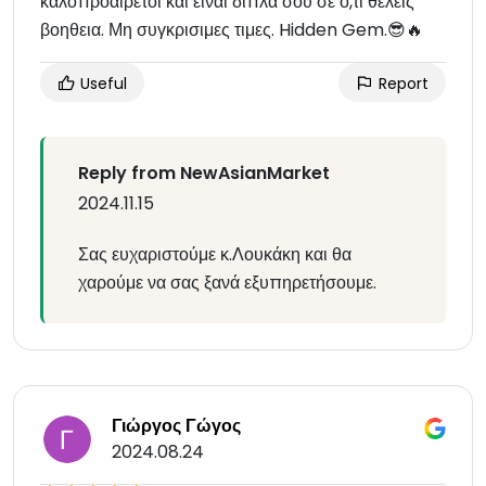
καλοπροαιρετοι και ειναι διπλα σου σε ο,τι θελεις
βοηθεια. Μη συγκρισιμες τιμες. Hidden Gem.😎🔥
Useful
Report
Reply from NewAsianMarket
2024.11.15
Σας ευχαριστούμε κ.Λουκάκη και θα
χαρούμε να σας ξανά εξυπηρετήσουμε.
Γιώργος Γώγος
2024.08.24