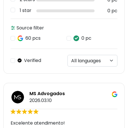
1 star
0 pc
Source filter
60 pcs
0 pc
Verified
MS Advogados
2026.03.10
Excelente atendimento!