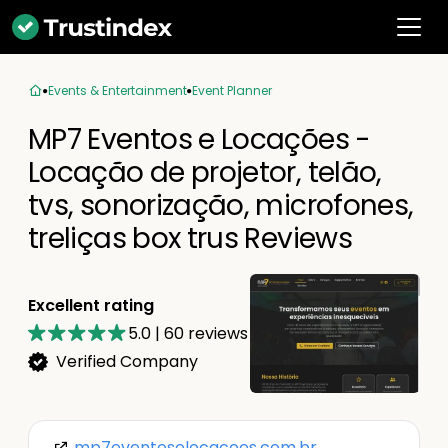
Events & Entertainment
Event Planner
MP7 Eventos e Locações -
Locação de projetor, telão,
tvs, sonorização, microfones,
treliças box trus Reviews
Excellent rating
5.0
|
60
reviews
Verified Company
mp7eventoselocacoes.com.br