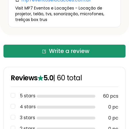
Visit MP7 Eventos e Locações - Locação de
projetor, telão, tvs, sonorização, microfones,
treliças box trus
Write a review
Reviews
5.0
|
60
total
5 stars
60 pcs
4 stars
0 pc
3 stars
0 pc
2 stars
0 pc