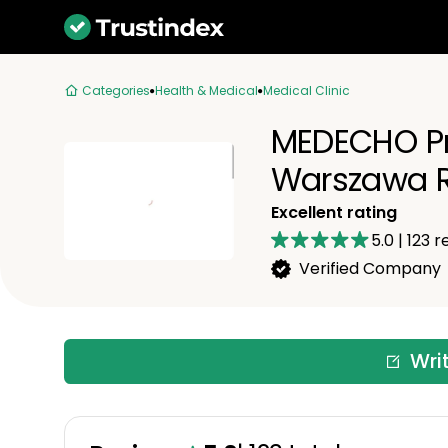
Categories
Health & Medical
Medical Clinic
MEDECHO Pr
Warszawa 
Excellent rating
5.0
|
123
re
Verified Company
Wri