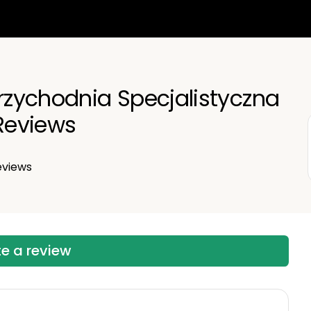
English
Polski
zychodnia Specjalistyczna
Reviews
views
te a review