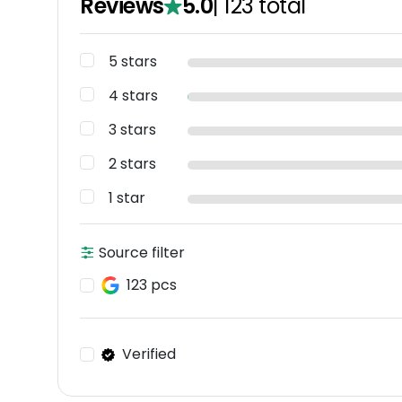
Reviews
5.0
|
123
total
5 stars
4 stars
3 stars
2 stars
1 star
Source filter
123 pcs
Verified