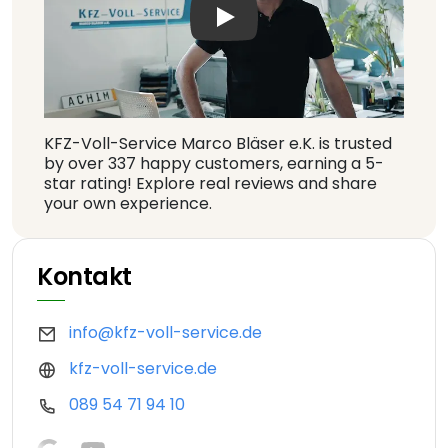
Play: Keynote (Google I/O '1
KFZ-Voll-Service Marco Bläser e.K. is trusted
by over 337 happy customers, earning a 5-
star rating! Explore real reviews and share
your own experience.
Kontakt
info@kfz-voll-service.de
kfz-voll-service.de
089 54 71 94 10