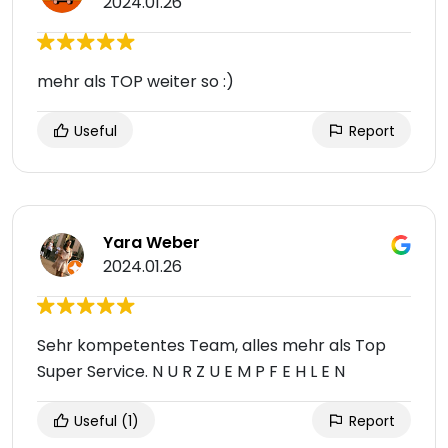
2024.01.26
mehr als TOP weiter so :)
Useful
Report
Yara Weber
2024.01.26
Sehr kompetentes Team, alles mehr als Top
Super Service. N U R Z U E M P F E H L E N
Useful
(1)
Report