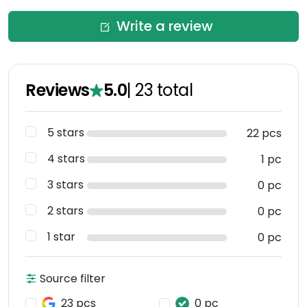
Write a review
Reviews
5.0
|
23
total
5 stars
22 pcs
4 stars
1 pc
3 stars
0 pc
2 stars
0 pc
1 star
0 pc
Source filter
23 pcs
0 pc