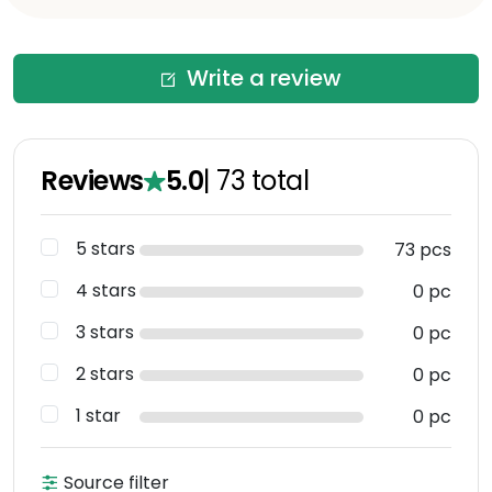
Write a review
Reviews
5.0
|
73
total
5 stars
73 pcs
4 stars
0 pc
3 stars
0 pc
2 stars
0 pc
1 star
0 pc
Source filter