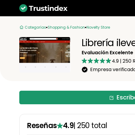
Categorías
Shopping & Fashion
Novelty Store
Librería ile
Evaluación Excelente
4.9
|
250
R
Empresa verificad
Escri
Reseñas
4.9
|
250
total