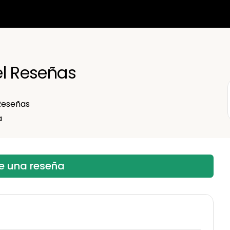
vel Reseñas
eseñas
a
be una reseña