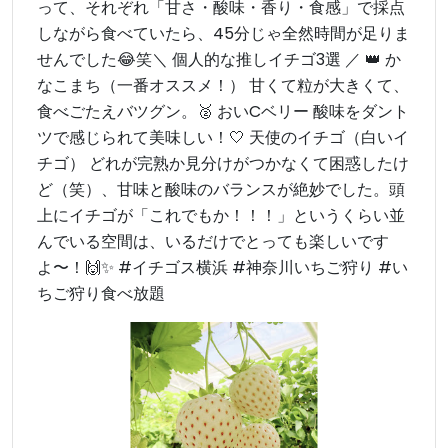
って、それぞれ「甘さ・酸味・香り・食感」で採点
しながら食べていたら、45分じゃ全然時間が足りま
せんでした😂笑 ​＼ 個人的な推しイチゴ3選 ／ 👑 か
なこまち（一番オススメ！） 甘くて粒が大きくて、
食べごたえバツグン。 ​🥈 おいCベリー 酸味をダント
ツで感じられて美味しい！ ​🤍 天使のイチゴ（白いイ
チゴ） どれが完熟か見分けがつかなくて困惑したけ
ど（笑）、甘味と酸味のバランスが絶妙でした。 ​頭
上にイチゴが「これでもか！！！」というくらい並
んでいる空間は、いるだけでとっても楽しいです
よ〜！🙌✨ #イチゴス横浜 #神奈川いちご狩り #い
ちご狩り食べ放題