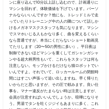
ンに座り込んで10分以上話し込むので、計画通りに
マシンを回れず、体験価値を下げています。パーソ
ナルならいいんですか？他にも、トレッドミルで走
っていたりトレーニング中の人の隣について話しか
けるメガネマスクスタッフも気になります。マシン
でスマホいじる人もかなり多く、曲を変えるくらい
なら普通ですが、本当にくだらないショート動画見
てたりします（20〜50の男性に多い）。平日夜は
制御できないほどマシンを重くしてガシャンガシャ
ンやる超大柄男性もいて、これらをスタッフは何も
注意しない。モップかけるだけなら猫ロボットでい
いんですよ。それでいて、ロッカールームの閉館時
間にはすごい声張って追い出しますね。早く帰りた
いからだと思いますが、その圧で頼みます。良い仕
事を。マナー違反がたまらない時は注意しますが、
会員が注意すればいいんでしょうか。喧嘩になりそ
う。男湯でタンを吐くジジイもあまりに多く、これ