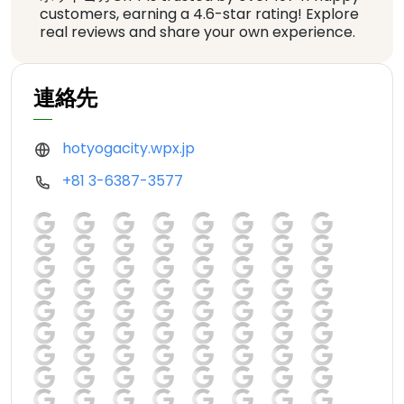
customers, earning a 4.6-star rating! Explore
real reviews and share your own experience.
連絡先
hotyogacity.wpx.jp
+81 3-6387-3577