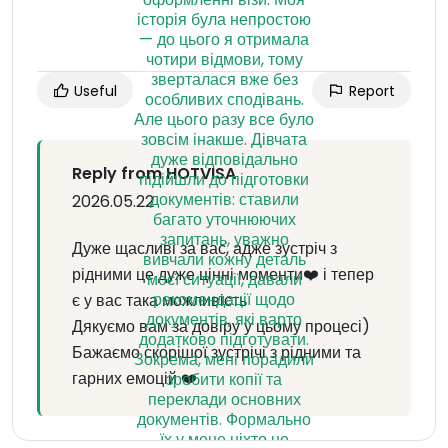
Useful
Report
Reply from HOTVISA
2026.05.22
Дуже щасливі за вас, адже зустріч з
рідними це дуже цінні моменти❤️ і тепер
є у вас така можливість
Дякуємо вам за довіру у цьому процесі)
Бажаємо скорішої зустрічі з рідними та
гарних емоцій ❤️