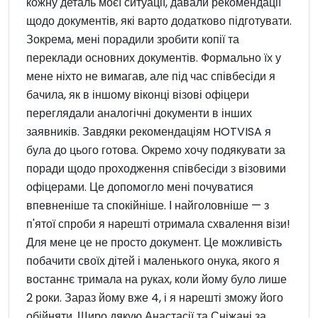
кожну деталь моєї ситуації, давали рекомендації
щодо документів, які варто додатково підготувати.
Зокрема, мені порадили зробити копії та
переклади основних документів. Формально їх у
мене ніхто не вимагав, але під час співбесіди я
бачила, як в іншому віконці візові офіцери
переглядали аналогічні документи в інших
заявників. Завдяки рекомендаціям HOTVISA я
була до цього готова. Окремо хочу подякувати за
поради щодо проходження співбесіди з візовими
офіцерами. Це допомогло мені почуватися
впевненіше та спокійніше. І найголовніше — з
п'ятої спроби я нарешті отримала схвалення візи!
Для мене це не просто документ. Це можливість
побачити своїх дітей і маленького онука, якого я
востаннє тримала на руках, коли йому було лише
2 роки. Зараз йому вже 4, і я нарешті зможу його
обійняти. Щиро дякую Анастасії та Сніжані за