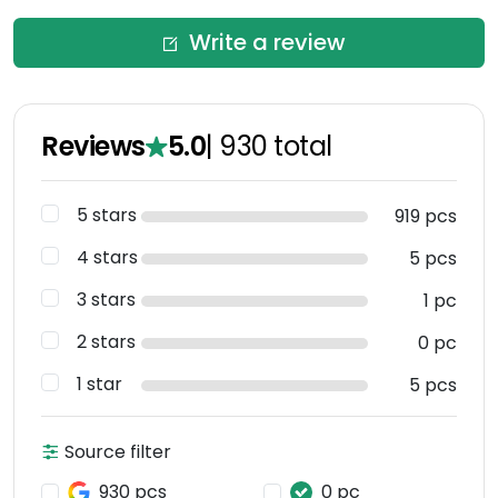
Write a review
Reviews
5.0
|
930
total
5 stars
919 pcs
4 stars
5 pcs
3 stars
1 pc
2 stars
0 pc
1 star
5 pcs
Source filter
930 pcs
0 pc