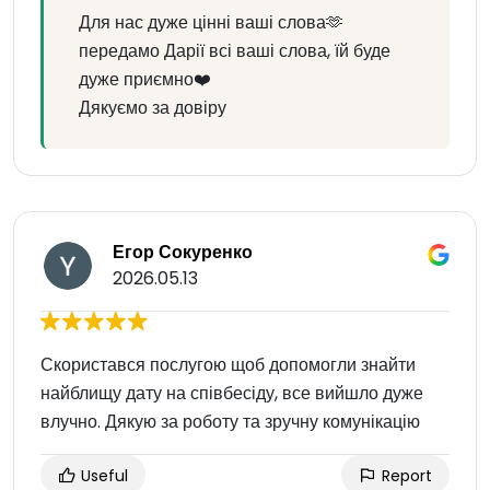
Для нас дуже цінні ваші слова🫶
передамо Дарії всі ваші слова, їй буде
дуже приємно❤️
Дякуємо за довіру
Егор Сокуренко
2026.05.13
Скористався послугою щоб допомогли знайти
найблищу дату на співбесіду, все вийшло дуже
влучно. Дякую за роботу та зручну комунікацію
Useful
Report