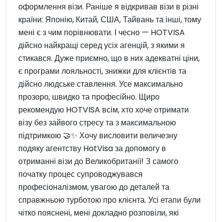
оформлення візи. Раніше я відкривав візи в різні
країни: Японію, Китай, США, Тайвань та інші, тому
мені є з чим порівнювати. І чесно — HOTVISA
дійсно найкращі серед усіх агенцій, з якими я
стикався. Дуже приємно, що в них адекватні ціни,
є програми лояльності, знижки для клієнтів та
дійсно людське ставлення. Усе максимально
прозоро, швидко та професійно. Щиро
рекомендую HOTVISA всім, хто хоче отримати
візу без зайвого стресу та з максимальною
підтримкою 🤝✨ Хочу висловити величезну
подяку агентству HotVisa за допомогу в
отриманні візи до Великобританії! З самого
початку процес супроводжувався
професіоналізмом, увагою до деталей та
справжньою турботою про клієнта. Усі етапи були
чітко пояснені, мені докладно розповіли, які