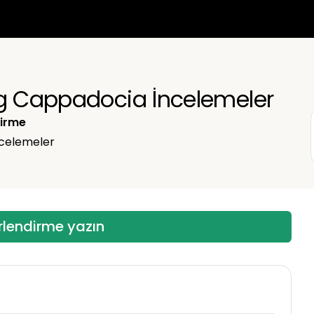
English
Türkçe
ng Cappadocia İncelemeler
irme
celemeler
rlendirme yazın