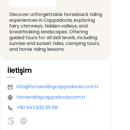
Discover unforgettable horseback riding
experiences in Cappadocia, exploring
fairy chimneys, hidden valleys, and
breathtaking landscapes. Offering
guided tours for all skill levels, including
sunrise and sunset rides, camping tours,
and horse riding lessons.
İletişim
info@horseridingcappadocia.com.tr
horseridingcappadocia.com.tr
+90 543 832 95 88