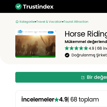
Kategoriler
Travel & Vacation
Tourist Attraction
Horse Ridi
Mükemmel değerlend
4.9
|
68
İn
Doğrulanmış Şirket
Bir değe
İncelemeler
4.9
|
68
toplam