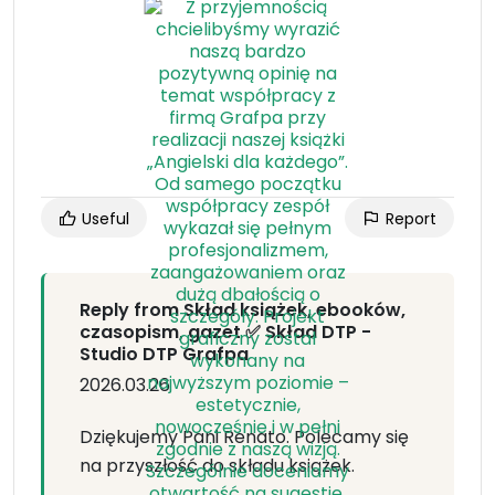
Useful
Report
Reply from Skład książek, ebooków,
czasopism, gazet ✅ Skład DTP -
Studio DTP Grafpa
2026.03.26
Dziękujemy Pani Renato. Polecamy się
na przyszłość do składu książek.