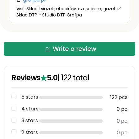
Visit Skład książek, ebooków, czasopism, gazet ✅
Skład DTP - Studio DTP Grafpa
Write a review
Reviews
5.0
|
122
total
5 stars
122 pcs
4 stars
0 pc
3 stars
0 pc
2 stars
0 pc