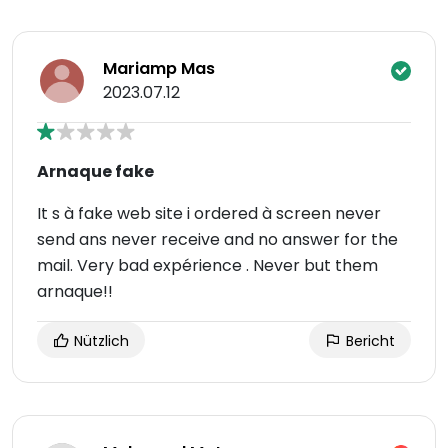
Mariamp Mas
2023.07.12
Arnaque fake
It s à fake web site i ordered à screen never
send ans never receive and no answer for the
mail. Very bad expérience . Never but them
arnaque!!
Nützlich
Bericht