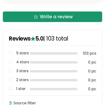
Write a review
Reviews
5.0
|
103
total
5 stars
103 pcs
4 stars
0 pc
3 stars
0 pc
2 stars
0 pc
1 star
0 pc
Source filter