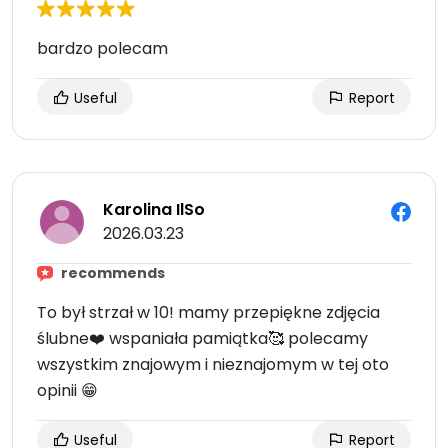
bardzo polecam
Useful
Report
Karolina IlSo
2026.03.23
recommends
To był strzał w 10! mamy przepiękne zdjęcia
ślubne❤️ wspaniała pamiątka🥰 polecamy
wszystkim znajowym i nieznajomym w tej oto
opinii 😁
Useful
Report