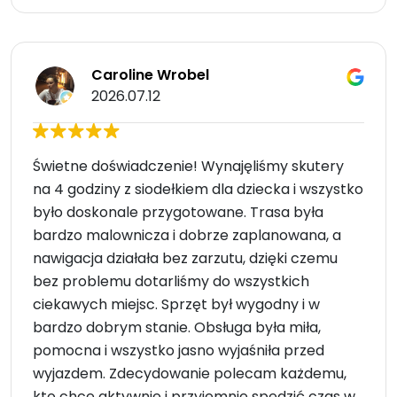
Caroline Wrobel
2026.07.12
Świetne doświadczenie! Wynajęliśmy skutery
na 4 godziny z siodełkiem dla dziecka i wszystko
było doskonale przygotowane. Trasa była
bardzo malownicza i dobrze zaplanowana, a
nawigacja działała bez zarzutu, dzięki czemu
bez problemu dotarliśmy do wszystkich
ciekawych miejsc. Sprzęt był wygodny i w
bardzo dobrym stanie. Obsługa była miła,
pomocna i wszystko jasno wyjaśniła przed
wyjazdem. Zdecydowanie polecam każdemu,
kto chce aktywnie i przyjemnie spędzić czas w